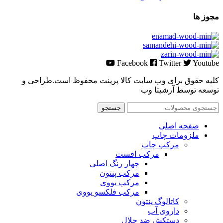
مجوز ها
Facebook
Twitter
Youtube
کلیه حقوق برای وب سایت کالا پرینت محفوظ است.طراحی و
توسعه توسط آرشیتا وب
جستجو
صفحه اصلی
ملزومات چاپ
مرکب چاپ
مرکب افست
چهار رنگ اصلی
مرکب پنتون
مرکب یووی
مرکب فلکسو یووی
کاتالوگ پنتون
داروی آب
دستکش ضد حلال