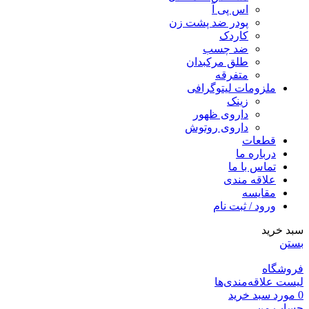
اس پی آ
پودر ضد پشت زن
کاردک
ضد چسب
طلق مرکبدان
متفرقه
ملزومات لیتوگرافی
زینک
داروی ظهور
داروی روتوش
قطعات
درباره ما
تماس با ما
علاقه مندی
مقايسه
ورود / ثبت نام
سبد خرید
بستن
فروشگاه
لیست علاقه‌مندی‌ها
0
مورد
سبد خرید
حساب من