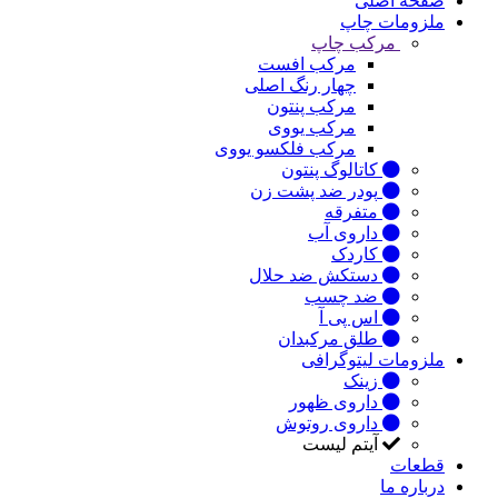
صفحه اصلی
ملزومات چاپ
مرکب چاپ
مرکب افست
چهار رنگ اصلی
مرکب پنتون
مرکب یووی
مرکب فلکسو یووی
کاتالوگ پنتون
پودر ضد پشت زن
متفرقه
داروی آب
کاردک
دستکش ضد حلال
ضد چسب
اس پی آ
طلق مرکبدان
ملزومات لیتوگرافی
زینک
داروی ظهور
داروی روتوش
آیتم لیست
قطعات
درباره ما