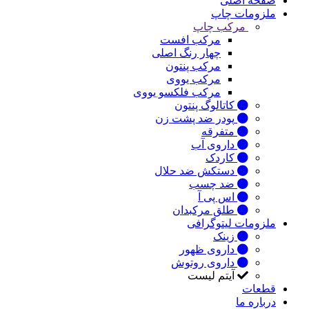
صفحه اصلی
ملزومات چاپ
مرکب چاپ
مرکب افست
چهار رنگ اصلی
مرکب پنتون
مرکب یووی
مرکب فلکسو یووی
کاتالوگ پنتون
پودر ضد پشت زن
متفرقه
داروی آب
کاردک
دستکش ضد حلال
ضد چسب
اس پی آ
طلق مرکبدان
ملزومات لیتوگرافی
زینک
داروی ظهور
داروی روتوش
آیتم لیست
قطعات
درباره ما