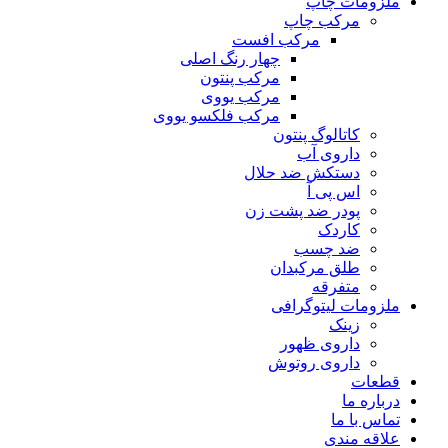
ملزومات چاپ
مرکب چاپ
مرکب افست
چهار رنگ اصلی
مرکب پنتون
مرکب یووی
مرکب فلکسو یووی
کاتالوگ پنتون
داروی آب
دستکش ضد حلال
اس پی آ
پودر ضد پشت زن
کاردک
ضد چسب
طلق مرکبدان
متفرقه
ملزومات لیتوگرافی
زینک
داروی ظهور
داروی روتوش
قطعات
درباره ما
تماس با ما
علاقه مندی