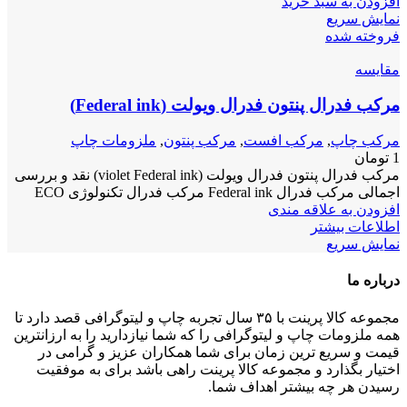
افزودن به سبد خرید
نمایش سریع
فروخته شده
مقايسه
مرکب فدرال پنتون فدرال ویولت (Federal ink)
مرکب چاپ
,
مرکب افست
,
مرکب پنتون
,
ملزومات چاپ
1
تومان
مرکب فدرال پنتون فدرال ویولت (violet Federal ink) نقد و بررسی
اجمالی مرکب فدرال Federal ink مرکب فدرال تکنولوژی ECO
افزودن به علاقه مندی
اطلاعات بیشتر
نمایش سریع
درباره ما
مجموعه کالا پرینت با ۳۵ سال تجربه چاپ و لیتوگرافی قصد دارد تا
همه ملزومات چاپ و لیتوگرافی را که شما نیازدارید را به ارزانترین
قیمت و سریع ترین زمان برای شما همکاران عزیز و گرامی در
اختیار بگذارد و مجموعه کالا پرینت راهی باشد برای به موفقیت
رسیدن هر چه بیشتر اهداف شما.