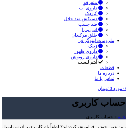
متفرقه
داروی آب
کاردک
دستکش ضد حلال
ضد چسب
اس پی آ
طلق مرکبدان
ملزومات لیتوگرافی
زینک
داروی ظهور
داروی روتوش
آیتم لیست
قطعات
درباره ما
تماس با ما
0
مورد
0
تومان
حساب کاربری
خانه
»
حساب کاربری
رمز عبور خود را فراموش کرده‌اید؟ لطفاً نام کاربری یا آدرس ایمیل