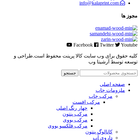
info@kalaprint.com
مجوز ها
Facebook
Twitter
Youtube
کلیه حقوق برای وب سایت کالا پرینت محفوظ است.طراحی و
توسعه توسط آرشیتا وب
جستجو
صفحه اصلی
ملزومات چاپ
مرکب چاپ
مرکب افست
چهار رنگ اصلی
مرکب پنتون
مرکب یووی
مرکب فلکسو یووی
کاتالوگ پنتون
داروی آب