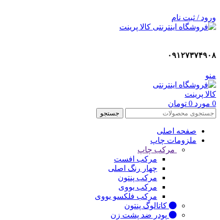
ADD ANYTHING HERE OR JUST REMOVE IT…
ورود / ثبت نام
۰۹۱۲۷۳۷۴۹۰۸
منو
0
مورد
0
تومان
جستجو
صفحه اصلی
ملزومات چاپ
مرکب چاپ
مرکب افست
چهار رنگ اصلی
مرکب پنتون
مرکب یووی
مرکب فلکسو یووی
کاتالوگ پنتون
پودر ضد پشت زن