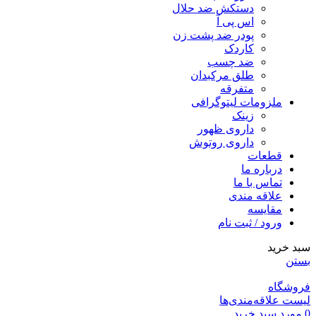
دستکش ضد حلال
اس پی آ
پودر ضد پشت زن
کاردک
ضد چسب
طلق مرکبدان
متفرقه
ملزومات لیتوگرافی
زینک
داروی ظهور
داروی روتوش
قطعات
درباره ما
تماس با ما
علاقه مندی
مقايسه
ورود / ثبت نام
سبد خرید
بستن
فروشگاه
لیست علاقه‌مندی‌ها
0
مورد
سبد خرید