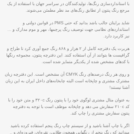
با استانداردسازی رنگ‌ها، تولیدکنندگان در سراسر جهان با استفاده از یک
مرجع رنگ پنتون از تطابق رنگ‌های مد نظر مطمئن می‌شوند.
شاید برایتان جالب باشد بدانید که حتی PMS در قوانین دولتی و
استانداردهای نظامی جهت توصیف رنگ پرچمها، مهر و موم مدارک و …
نیز کاربرد دارد.
هربرت یک دفترچه کامل از ۲ هزار و ۸۶۸ رنگ جمع آوری کرد تا طراح و
گرافیست ها بتوانند از آن استفاده کنند. این دفترچه پنتون، مجموعه رنگها
با کدهای مشخص شده از یکدیگر متمایز شده است.
و روی هر رنگ درصدهای رنگ CMYK آن مشخص است. این دفترچه زبان
مشترک مشتری و چاپخانه است البته چابخانه‌های داخل ایران به این زبان
آشنا نیستند!
به عنوان مثال مشتری لوگوی خود را با پنتون رنگ ۳۲۰c و متن خود را با
کد ۲۱۰c سفارش می دهد و چاپخانه موظف است با توجه به دفترچه
پنتون سفارش مشتری را چاپ کند.
اگر با چاپ آشنا باشید و از سیستم چاپ رنگ پنجم استفاده کرده باشید
میدانید که رنگ پنجم از رنگهایی همچون طلایی، نقره‌ای، فیروزه‌ای و ..