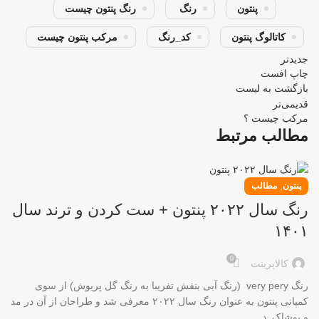
پنتون
رنگ
رنگ پنتون چیست
کاتالوگ پنتون
کد_رنگ
مرکب پنتون چیست
جدیدتر
چاپ افست
بازگشت به لیست
قدیمی‌تر
مرکب چیست ؟
مطالب مرتبط
,
پنتون
مطالب
رنگ سال ۲۰۲۲ پنتون + ست کردن و ترند سال
۱۴۰۱
0
کالاپرینت
رنگ very pery (رنگ آبی بنفش تفریبا به رنگ گل پریوش) از سوی
کمپانی پنتون به عنوان رنگ سال ۲۰۲۲ معرفی شد و طراحان از آن در مد
و پوشاک, د...