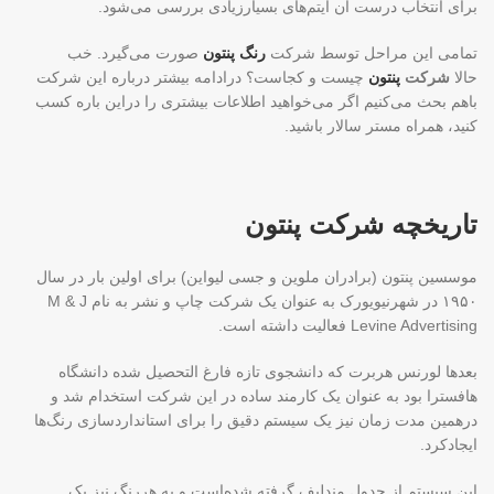
برای انتخاب درست آن آیتم‌های بسیارزیادی بررسی می‌شود.
تمامی این مراحل توسط شرکت
رنگ پنتون
صورت می‌گیرد. خب
حالا
شرکت
پنتون
چیست و کجاست؟ درادامه بیشتر درباره این شرکت
باهم بحث می‌کنیم اگر می‌خواهید اطلاعات بیشتری را دراین باره کسب
کنید، همراه مستر سالار باشید.
تاریخچه شرکت پنتون
موسسین پنتون (برادران ملوین و جسی لیواین) برای اولین بار در سال
۱۹۵۰ در شهرنیویورک به عنوان یک شرکت چاپ و نشر به نام M & J
Levine Advertising فعالیت داشته است.
بعدها لورنس هربرت که دانشجوی تازه فارغ التحصیل شده دانشگاه
هافسترا بود به عنوان یک کارمند ساده در این شرکت استخدام شد و
درهمین مدت زمان نیز یک سیستم دقیق را برای استانداردسازی رنگ‌ها
ایجادکرد.
این سیستم از جدول مندلیف گرفته شده‌است و به هررنگ نیز یک