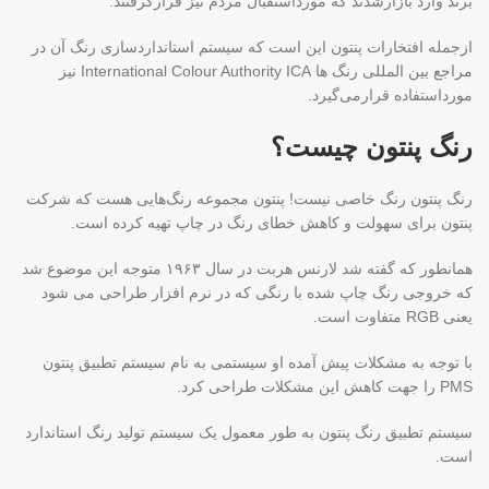
برند وارد بازارشدند که مورداستقبال مردم نیز قرارگرفتند.
ازجمله افتخارات پنتون این است که سیستم استانداردسازی رنگ آن در
مراجع بین المللی رنگ ها International Colour Authority ICA نیز
مورداستفاده قرارمی‌گیرد.
رنگ پنتون چیست؟
رنگ پنتون رنگ خاصی نیست! پنتون مجموعه رنگ‌هایی هست که شرکت
پنتون برای سهولت و کاهش خطای رنگ در چاپ تهیه کرده است.
همانطور که گفته شد لارنس هربت در سال ۱۹۶۳ متوجه این موضوع شد
که خروجی رنگ چاپ شده با رنگی که در نرم افزار طراحی می شود
یعنی RGB متفاوت است.
با توجه به مشکلات پیش آمده او سیستمی به نام سیستم تطبیق پنتون
PMS را جهت کاهش این مشکلات طراحی کرد.
سیستم تطبیق رنگ پنتون به طور معمول یک سیستم تولید رنگ استاندارد
است.