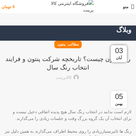
منو
0
تومان
وبلاگ
,
مطالب
پنتون
01
05
05
05
03
03
رنگ پنتون چیست؟ تاریخچه شرکت پنتون و فرایند
آبان
آبان
آبان
آبان
آبان
اسفند
انتخاب رنگ سال
کالاپرینت
05
بهمن
لازم است بدانید در انتخاب رنگ سال هیچ پدیده اتفاقی دخیل نیست و
برای انتخاب آن یک گروه بزرگ وقت و جلسات زیادی را می‌گذارند.
رنگ ها تاثیربسیارزیادی را روی محیط اطراف می‌گذارند به همین دلیل نیز