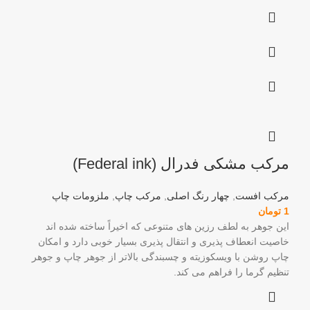
مرکب مشکی فدرال (Federal ink)
مرکب افست
,
چهار رنگ اصلی
,
مرکب چاپ
,
ملزومات چاپ
1
تومان
این جوهر به لطف رزین های متنوعی که اخیراً ساخته شده اند
خاصیت انعطاف پذیری و انتقال پذیری بسیار خوبی دارد و امکان
چاپ روشن با ویسکوزیته و چسبندگی بالاتر از جوهر چاپ و جوهر
تنظیم گرما را فراهم می کند.