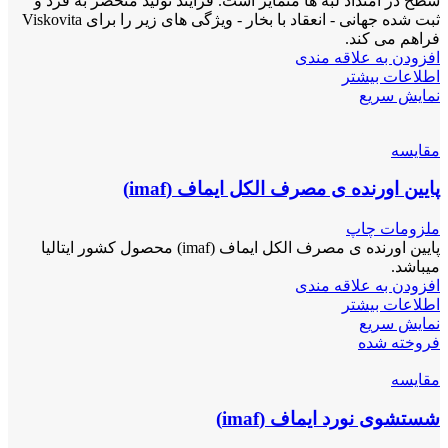
سطح در امتداد لبه ها متمایز است. فرآیند تولید منحصر به فرد و
ثبت شده جهانی - انعقاد با بخار - ویژگی های زیر را برای Viskovita
فراهم می کند.
افزودن به علاقه مندی
اطلاعات بیشتر
نمایش سریع
مقايسه
پایین اورنده ی مصرف الکل ایماف (imaf)
ملزومات چاپ
پایین اورنده ی مصرف الکل ایماف (imaf) محصول کشور ایتالیا
میباشد.
افزودن به علاقه مندی
اطلاعات بیشتر
نمایش سریع
فروخته شده
مقايسه
شستشوی نورد ایماف (imaf)