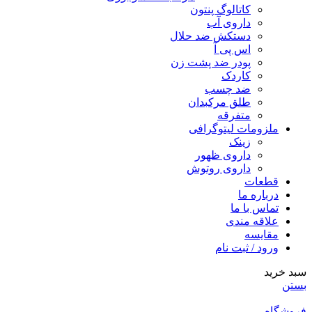
کاتالوگ پنتون
داروی آب
دستکش ضد حلال
اس پی آ
پودر ضد پشت زن
کاردک
ضد چسب
طلق مرکبدان
متفرقه
ملزومات لیتوگرافی
زینک
داروی ظهور
داروی روتوش
قطعات
درباره ما
تماس با ما
علاقه مندی
مقايسه
ورود / ثبت نام
سبد خرید
بستن
فروشگاه