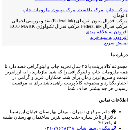
مرکب چاپ
,
مرکب افست
,
مرکب پنتون
,
ملزومات چاپ
1
تومان
مرکب فدرال پنتون نقره ای (Federal ink) نقد و بررسی اجمالی
مرکب فدرال Federal ink مرکب فدرال تکنولوژی ECO MARK
افزودن به علاقه مندی
افزودن به سبد خرید
نمایش سریع
درباره ما
مجموعه کالا پرینت با ۳۵ سال تجربه چاپ و لیتوگرافی قصد دارد تا
همه ملزومات چاپ و لیتوگرافی را که شما نیازدارید را به ارزانترین
قیمت و سریع ترین زمان برای شما همکاران عزیز و گرامی در
اختیار بگذارد و مجموعه کالا پرینت راهی باشد برای به موفقیت
رسیدن هر چه بیشتر اهداف شما.
اطلاعات تماس
دفتر مرکزی : تهران - میدان بهارستان خیابان ابن سینا
بالاتر از تالار سیاره جنب پمپ بنزین ساختمان بهارستان طبقه
4 واحد 30
پیگیری سفارشات: ۷۷۶۲۸۲۴۸-۰۲۱