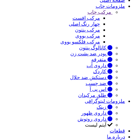
صفحه اصلی
ملزومات چاپ
مرکب چاپ
مرکب افست
چهار رنگ اصلی
مرکب پنتون
مرکب یووی
مرکب فلکسو یووی
کاتالوگ پنتون
پودر ضد پشت زن
متفرقه
داروی آب
کاردک
دستکش ضد حلال
ضد چسب
اس پی آ
طلق مرکبدان
ملزومات لیتوگرافی
زینک
داروی ظهور
داروی روتوش
آیتم لیست
قطعات
درباره ما