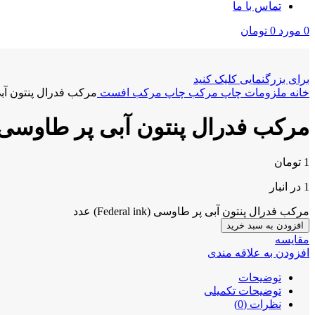
تماس با ما
0
مورد
0
تومان
برای بزرگنمایی کلیک کنید
خانه
ملزومات چاپ
مرکب چاپ
مرکب افست
مرکب فدرال پنتون آبی پر طا
مرکب فدرال پنتون آبی پر طاوسی (ederal ink
1
تومان
1 در انبار
مرکب فدرال پنتون آبی پر طاوسی (Federal ink) عدد
افزودن به سبد خرید
مقايسه
افزودن به علاقه مندی
توضیحات
توضیحات تکمیلی
نظرات (0)