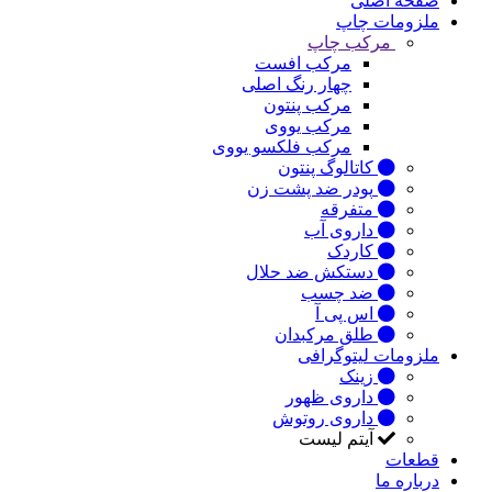
صفحه اصلی
ملزومات چاپ
مرکب چاپ
مرکب افست
چهار رنگ اصلی
مرکب پنتون
مرکب یووی
مرکب فلکسو یووی
کاتالوگ پنتون
پودر ضد پشت زن
متفرقه
داروی آب
کاردک
دستکش ضد حلال
ضد چسب
اس پی آ
طلق مرکبدان
ملزومات لیتوگرافی
زینک
داروی ظهور
داروی روتوش
آیتم لیست
قطعات
درباره ما