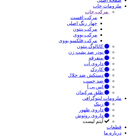
صفحه اصلی
ملزومات چاپ
مرکب چاپ
مرکب افست
چهار رنگ اصلی
مرکب پنتون
مرکب یووی
مرکب فلکسو یووی
کاتالوگ پنتون
پودر ضد پشت زن
متفرقه
داروی آب
کاردک
دستکش ضد حلال
ضد چسب
اس پی آ
طلق مرکبدان
ملزومات لیتوگرافی
زینک
داروی ظهور
داروی روتوش
آیتم لیست
قطعات
درباره ما