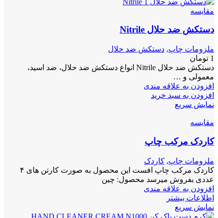
مقايسه
دستکش ضد حلال Nitrile
ملزومات چاپ
,
دستکش ضد حلال
1
تومان
دستکش ضد حلال Nitrile انواع دستکش ضد حلال، ضد اسید،
معمولی و …
افزودن به علاقه مندی
افزودن به سبد خرید
نمایش سریع
مقايسه
کاردک مرکب چاپ
ملزومات چاپ
,
کاردک
کاردک مرکب چاپ افست این محصول به صورت کارتن های ۴
عددی بفروش میرسد محصول: چین
افزودن به علاقه مندی
اطلاعات بیشتر
نمایش سریع