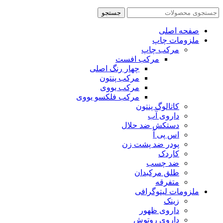
جستجو
صفحه اصلی
ملزومات چاپ
مرکب چاپ
مرکب افست
چهار رنگ اصلی
مرکب پنتون
مرکب یووی
مرکب فلکسو یووی
کاتالوگ پنتون
داروی آب
دستکش ضد حلال
اس پی آ
پودر ضد پشت زن
کاردک
ضد چسب
طلق مرکبدان
متفرقه
ملزومات لیتوگرافی
زینک
داروی ظهور
داروی روتوش