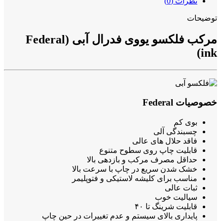
نظرات (0)
توضیحات
مرکب فلکسو یووی فدرال آبی (Federal
ink)
خصوصیات Federal
بوی کم
چسبندگی آلی
فاقد حلال هاى عالى
قابلیت چاپ روى سطوح متنوع
حداقل مصرف مرکب و بازدهى بالا
خشک شدن سریع در چاپ با سرعت بالا
مناسب براى کلیشه لاستیکى و فتوپلیمر
ثبات عالی
سیالیت خوب
قابلیت شرینگ تا ۴۰
پایدارى بالاى سیستم و عدم تغییرات در حین چاپ