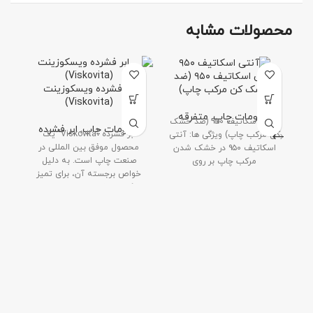
محصولات مشابه
آنتی اسکاتیف ۹۵۰ (ضد
ابر فشرده ویسکوزینت
خشک کن مرکب چاپ)
(Viskovita)
ملزومات چاپ
,
متفرقه
آنتی اسکاتیف ۹۵۰ (ضد خشک
ملزومات چاپ
,
ابر فشرده
ابر فشرده "Viskovita" یک
کن مرکب چاپ) ویژگی ها: آنتی
محصول موفق بین المللی در
اسکاتیف ۹۵۰ در خشک شدن
کا
صنعت چاپ است. به دلیل
مرکب چاپ بر روی
کا
خواص برجسته آن، برای تمیز
کردن صفحات چاپ بسیار
مناسب است. از نظر بصری، به
دلیل ظاهر پوست مانند سطح در
امتداد لبه ها متمایز است.
فرآیند تولید منحصر به فرد و
ثبت شده جهانی - انعقاد با بخار -
ویژگی های زیر را برای Viskovita
فراهم می کند.