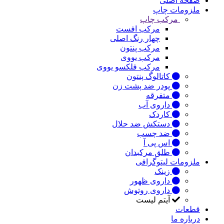
صفحه اصلی
ملزومات چاپ
مرکب چاپ
مرکب افست
چهار رنگ اصلی
مرکب پنتون
مرکب یووی
مرکب فلکسو یووی
کاتالوگ پنتون
پودر ضد پشت زن
متفرقه
داروی آب
کاردک
دستکش ضد حلال
ضد چسب
اس پی آ
طلق مرکبدان
ملزومات لیتوگرافی
زینک
داروی ظهور
داروی روتوش
آیتم لیست
قطعات
درباره ما