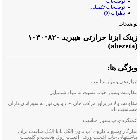
توضیحات
توضیحات تکمیلی
نظرات (0)
توضیحات
زینک ابزتا حرارتی-هیبرید ۸۲۰*۱۰۳۰
(abezeta)
ویژگی ها:
تیراژدهی بسیار مناسب
مقاومت بسیار خوب نسبت به مواد شیمیایی
مقاومت بالا در برابر مرکب های UV بدون نیاز به سوزاندن دارای
حساسیت بالا
عملکرد چاپ بسیار مناسب
سازگار وسیع با داروی آب بدون الکل یا با الکل مناسب برای
ماشینهای چاپ افست ورقی افست رول هدست و کلدست