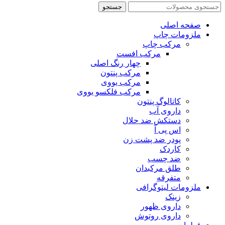
جستجو
صفحه اصلی
ملزومات چاپ
مرکب چاپ
مرکب افست
چهار رنگ اصلی
مرکب پنتون
مرکب یووی
مرکب فلکسو یووی
کاتالوگ پنتون
داروی آب
دستکش ضد حلال
اس پی آ
پودر ضد پشت زن
کاردک
ضد چسب
طلق مرکبدان
متفرقه
ملزومات لیتوگرافی
زینک
داروی ظهور
داروی روتوش