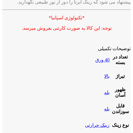
پیشنهاد می شود که زینک
ابزتا
را دور از نور طبیعی نگهدارید.
*تکنولوژی اسپانیا*
توجه: این کالا به صورت کارتنی بفروش میرسد.
توضیحات تکمیلی
تعداد در
40 ورق
بسته
تیراژ
بالا
ظهور
بله
آسان
قابل
بله
سوزاندن
نوع زینک
زینک حرارتی