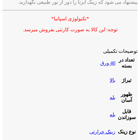
پیشنهاد می شود که زینک
ابزتا
را دور از نور طبیعی نگهدارید.
*تکنولوژی اسپانیا*
توجه: این کالا به صورت کارتنی بفروش میرسد.
توضیحات تکمیلی
تعداد در
40 ورق
بسته
تیراژ
بالا
ظهور
بله
آسان
قابل
بله
سوزاندن
نوع زینک
زینک حرارتی