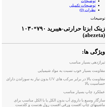
توضیحات
توضیحات تکمیلی
نظرات (0)
توضیحات
زینک ابزتا حرارتی-هیبرید ۷۹۰*۱۰۳۰
(abezeta)
ویژگی ها:
تیراژدهی بسیار مناسب
مقاومت بسیار خوب نسبت به مواد شیمیایی
مقاومت بالا در برابر مرکب های UV بدون نیاز به سوزاندن دارای
حساسیت بالا
عملکرد چاپ بسیار مناسب
سازگار وسیع با داروی آب بدون الکل یا با الکل مناسب برای
ماشینهای چاپ افست ورقی افست رول هدست و کلدست