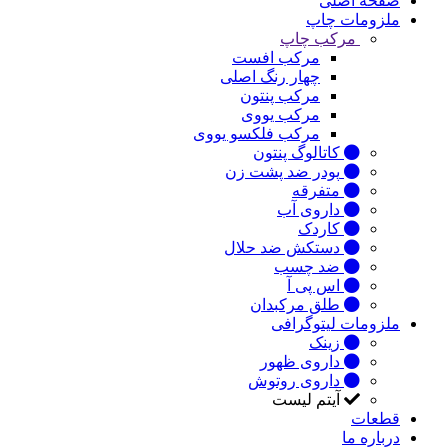
صفحه اصلی
ملزومات چاپ
مرکب چاپ
مرکب افست
چهار رنگ اصلی
مرکب پنتون
مرکب یووی
مرکب فلکسو یووی
کاتالوگ پنتون
پودر ضد پشت زن
متفرقه
داروی آب
کاردک
دستکش ضد حلال
ضد چسب
اس پی آ
طلق مرکبدان
ملزومات لیتوگرافی
زینک
داروی ظهور
داروی روتوش
آیتم لیست
قطعات
درباره ما