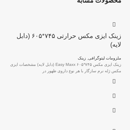
محصولات مشابه
زینک ایزی مکس حرارتی ۷۴۵*۶۰۵ (دابل
لایه)
ملزومات لیتوگرافی
,
زینک
زینک ایزی مکس ۷۴۵*۶۰۵ Easy Maxx (دابل لایه) مشخصات ایزی
مکس ژله نرم سازگار با هر نوع داروی ظهور در