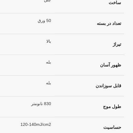
ساخت
50 ورق
تعداد در بسته
بالا
تیراژ
بله
ظهور آسان
بله
قابل سوزاندن
830 نانومتر
طول موج
120-140mJ/cm2
حساسیت