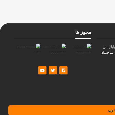
مجوز ها
بان ابن
ن ساختمان
 وب