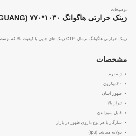
توضیحات
زینک حرارتی هاگوانگ ۱۰۳۰*۷۷۰ (HUAGUANG)
زینک حرارتی هاگوانگ ترمال CTP زینک های چاپی با کیفیت بالا که توسط Lucky Huaguang Graphics Co فرمول طراحی شده و روند تولید منحصر به فرد باعث می شود Huaguang Thermal زینک CTP به شرح زیر باشد.
مشخصات
ژله نرم
۳۰میکرون
ظهور آسان
تیراژ بالا
قابل سوزاندن
سازگار با هر نوع داروی ظهور در بازار
دولایه میباشد (tpu)