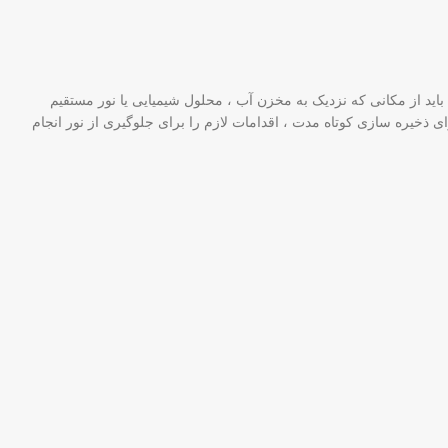
 نگهداری شوند. ماندگاری آن می تواند تا ۱۲ ماه با دمای بین ۱۵-۲۷ درجه سانتیگراد و RH 25-60 باشد. همچنین باید از مکانی که نزدیک به مخزن آب ، محلول شیمیایی یا نور مستقیم
 ذخیره سازی کوتاه مدت ، اقدامات لازم را برای جلوگیری از نور انجام