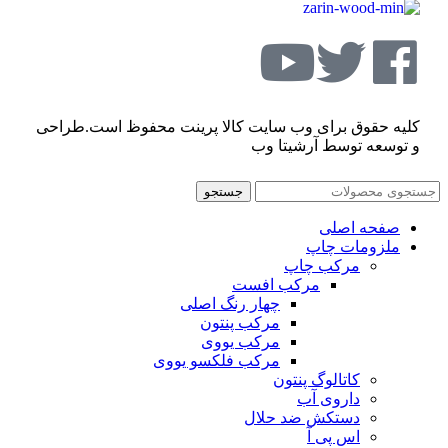
کلیه حقوق برای وب سایت کالا پرینت محفوظ است.طراحی
و توسعه توسط آرشیتا وب
جستجو
صفحه اصلی
ملزومات چاپ
مرکب چاپ
مرکب افست
چهار رنگ اصلی
مرکب پنتون
مرکب یووی
مرکب فلکسو یووی
کاتالوگ پنتون
داروی آب
دستکش ضد حلال
اس پی آ