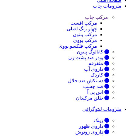
صفحه اصلی
ملزومات چاپ
مرکب چاپ
مرکب افست
چهار رنگ اصلی
مرکب پنتون
مرکب یووی
مرکب فلکسو یووی
کاتالوگ پنتون
پودر ضد پشت زن
متفرقه
داروی آب
کاردک
دستکش ضد حلال
ضد چسب
اس پی آ
طلق مرکبدان
ملزومات لیتوگرافی
زینک
داروی ظهور
داروی روتوش