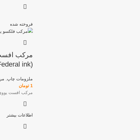
فروخته شده
مرکب افست
(Federal ink)
ملزومات چاپ
,
مر
1
تومان
مرکب افست یووی فدرال 
اطلاعات بیشتر