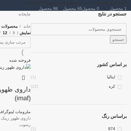
دسته بندی نشده
چسب
ملزومات چاپ
ملزومات لیتوگرافی
1 محصول
0 محصول
65 محصول
86 محصول
جستجو در نتایج
چاپخانه
خانه
محصولات ب
نمایش
9
12
جستجو
فروخته شده
بر اساس کشور
ایتالیا
(1)
کره
(22)
داروی ظهور
(imaf)
ملزومات لیتوگراف
براساس رنگ
رسوب
(1)
874