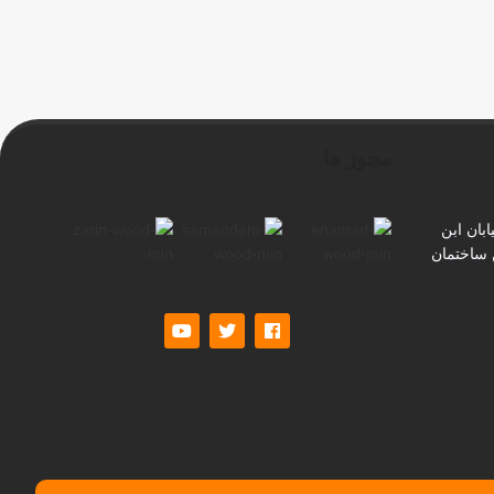
مجوز ها
بان ابن
ن ساختمان