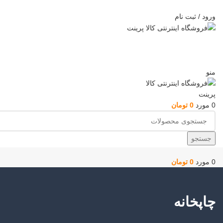
ADD ANYTHING HERE OR JUST REMOVE IT…
ورود / ثبت نام
منو
0
مورد
0
تومان
جستجو
0
مورد
0
تومان
چاپخانه