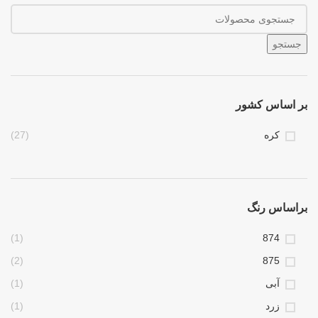
جستجو
بر اساس کشور
کره
(27)
براساس رنگ
(1)
874
(2)
875
آبی
(1)
زرد
(1)